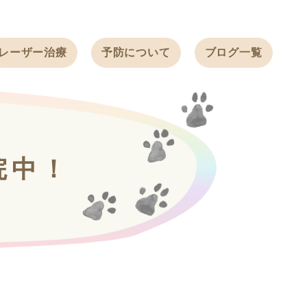
レーザー治療
予防について
ブログ一覧
ノミ・ダニ予防
天白動物病院
BLOG
感染症予防
ワクチン
天白動物病院
NEWS
フィラリア
院中！
ワンちゃんの症
フェレットの
例ブログ
ワクチン
ネコちゃんの症
例ブログ
フェレットの症
例ブログ
うさぎの症例ブ
ログ