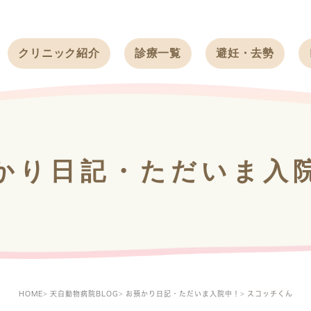
クリニック紹介
診療一覧
避妊・去勢
受付時間
ワンちゃん
ワンちゃん
アクセス
ネコちゃん
ネコちゃん
クリニック
うさぎ
うさぎ
基本情報
かり日記・ただいま入
フェレット
治療方針
スタッフ紹介
求人案内
HOME
天白動物病院BLOG
お預かり日記・ただいま入院中！
スコッチくん