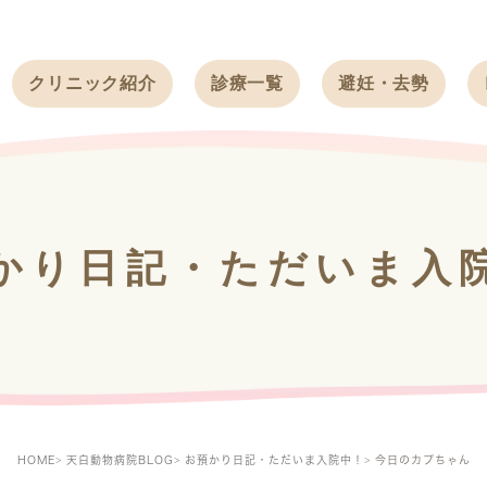
クリニック紹介
診療一覧
避妊・去勢
受付時間
ワンちゃん
ワンちゃん
アクセス
ネコちゃん
ネコちゃん
クリニック
うさぎ
うさぎ
基本情報
かり日記・ただいま入
フェレット
治療方針
スタッフ紹介
求人案内
HOME
天白動物病院BLOG
お預かり日記・ただいま入院中！
今日のカプちゃん