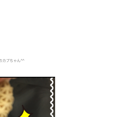
カプちゃん^^