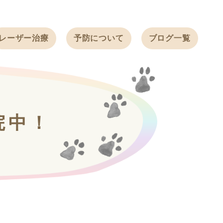
レーザー治療
予防について
ブログ一覧
ノミ・ダニ予防
天白動物病院
BLOG
感染症予防
ワクチン
天白動物病院
NEWS
フィラリア
院中！
ワンちゃんの症
フェレットの
例ブログ
ワクチン
ネコちゃんの症
例ブログ
フェレットの症
例ブログ
うさぎの症例ブ
ログ