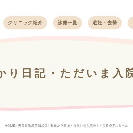
クリニック紹介
診療一覧
避妊・去勢
受付時間
ワンちゃん
ワンちゃん
アクセス
ネコちゃん
ネコちゃん
クリニック
うさぎ
うさぎ
基本情報
かり日記・ただいま入
フェレット
治療方針
スタッフ紹介
求人案内
HOME
天白動物病院BLOG
お預かり日記・ただいま入院中！
今日のアルちゃん