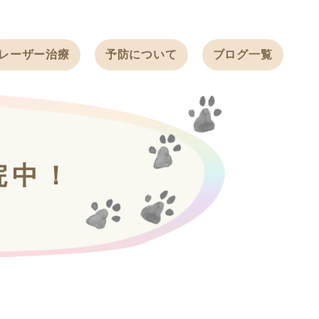
レーザー治療
予防について
ブログ一覧
ノミ・ダニ予防
天白動物病院
BLOG
感染症予防
ワクチン
天白動物病院
NEWS
フィラリア
院中！
ワンちゃんの症
フェレットの
例ブログ
ワクチン
ネコちゃんの症
例ブログ
フェレットの症
例ブログ
うさぎの症例ブ
ログ