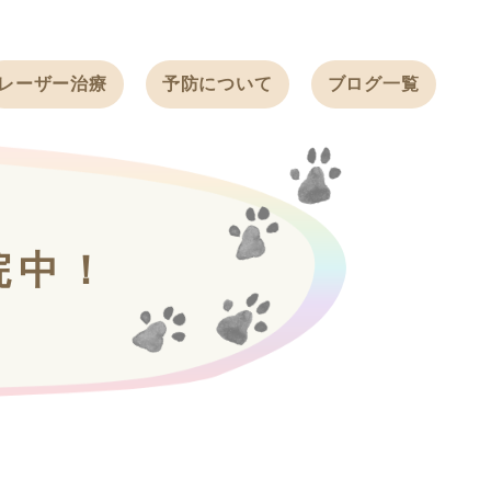
レーザー治療
予防について
ブログ一覧
ノミ・ダニ予防
天白動物病院
BLOG
感染症予防
ワクチン
天白動物病院
NEWS
フィラリア
院中！
ワンちゃんの症
フェレットの
例ブログ
ワクチン
ネコちゃんの症
例ブログ
フェレットの症
例ブログ
うさぎの症例ブ
ログ