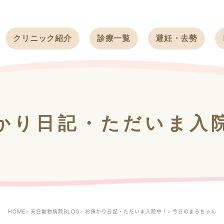
クリニック紹介
診療一覧
避妊・去勢
受付時間
ワンちゃん
ワンちゃん
アクセス
ネコちゃん
ネコちゃん
クリニック
うさぎ
うさぎ
基本情報
かり日記・ただいま入
フェレット
治療方針
スタッフ紹介
求人案内
HOME
天白動物病院BLOG
お預かり日記・ただいま入院中！
今日のまろちゃん