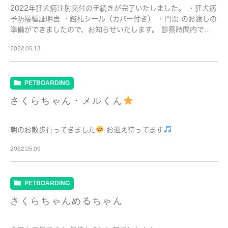
2022年狂犬病注射交付の手続きが完了いたしました。 ・狂犬病
予防接種証明書 ・鑑札シール（カバー付き） ・門票 のお渡しの
準備ができましたので、お知らせいたします。 診察時間内でし
たら、いつでもお渡し可能です。 お受取の際は受付のスタッフ
2022.05.13
にお声掛けください。
PETBOARDING
さくらちゃん・メルくん
朝のお散歩行ってきました
お迎え待ってます
2022.05.09
PETBOARDING
さくらちゃんめるちゃん