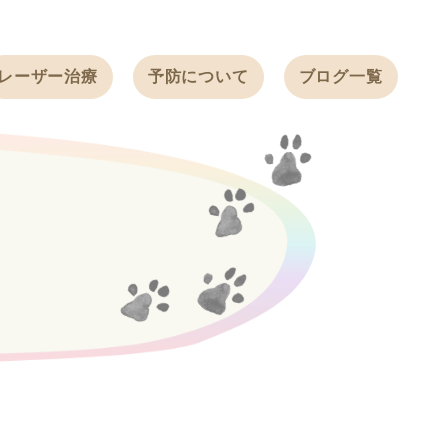
レーザー治療
予防について
ブログ一覧
ノミ・ダニ予防
天白動物病院
BLOG
感染症予防
ワクチン
天白動物病院
NEWS
フィラリア
ワンちゃんの症
フェレットの
例ブログ
ワクチン
ネコちゃんの症
例ブログ
フェレットの症
例ブログ
うさぎの症例ブ
ログ