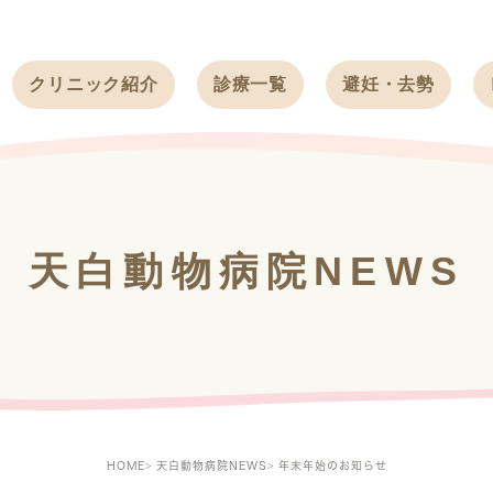
クリニック紹介
診療一覧
避妊・去勢
受付時間
ワンちゃん
ワンちゃん
アクセス
ネコちゃん
ネコちゃん
クリニック
うさぎ
うさぎ
基本情報
天白動物病院NEWS
フェレット
治療方針
スタッフ紹介
求人案内
HOME
天白動物病院NEWS
年末年始のお知らせ