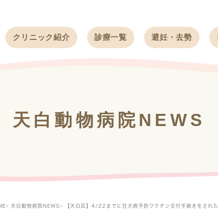
クリニック紹介
診療一覧
避妊・去勢
受付時間
ワンちゃん
ワンちゃん
アクセス
ネコちゃん
ネコちゃん
クリニック
うさぎ
うさぎ
基本情報
天白動物病院NEWS
フェレット
治療方針
スタッフ紹介
求人案内
ME
天白動物病院NEWS
【天白区】4/22までに狂犬病予防ワクチン交付手続きをされ