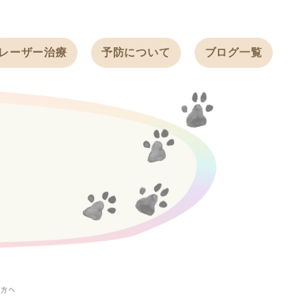
レーザー治療
予防について
ブログ一覧
ノミ・ダニ予防
天白動物病院
BLOG
感染症予防
ワクチン
天白動物病院
NEWS
フィラリア
ワンちゃんの症
フェレットの
例ブログ
ワクチン
ネコちゃんの症
例ブログ
フェレットの症
例ブログ
うさぎの症例ブ
ログ
た方へ