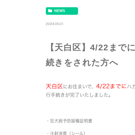
NEWS
2024.05.01
【天白区】4/22ま
続きをされた方へ
天白区
4/22までに
にお住まいで、
ハ
行手続きが完了いたしました。
・狂犬病予防接種証明書
・注射済票（シール）