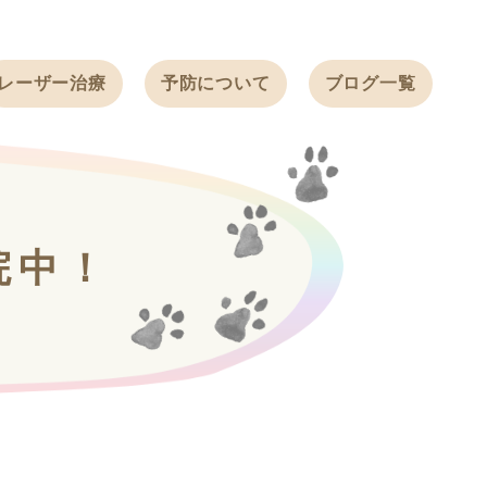
レーザー治療
予防について
ブログ一覧
ノミ・ダニ予防
天白動物病院
BLOG
感染症予防
ワクチン
天白動物病院
NEWS
フィラリア
院中！
ワンちゃんの症
フェレットの
例ブログ
ワクチン
ネコちゃんの症
例ブログ
フェレットの症
例ブログ
うさぎの症例ブ
ログ