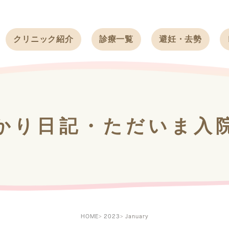
クリニック紹介
診療一覧
避妊・去勢
受付時間
ワンちゃん
ワンちゃん
アクセス
ネコちゃん
ネコちゃん
クリニック
うさぎ
うさぎ
基本情報
かり日記・ただいま入
フェレット
治療方針
スタッフ紹介
求人案内
HOME
2023
January