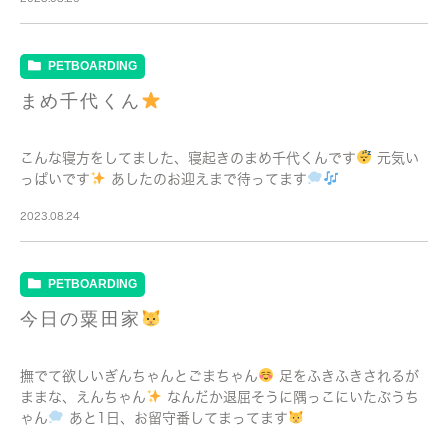
PETBOARDING
まめ千代くん
こんな寝方をしてました、寝起きのまめ千代くんです
元気い
っぱいです
あしたのお迎えまで待ってます
2023.08.24
PETBOARDING
今日の粟田家
撫でて欲しいぎんちゃんとごまちゃん
足をふきふきされるが
ままな、えんちゃん
なんだか退屈そうに隅っこにいたぶうち
ゃん
あと1日、お留守番してまってます